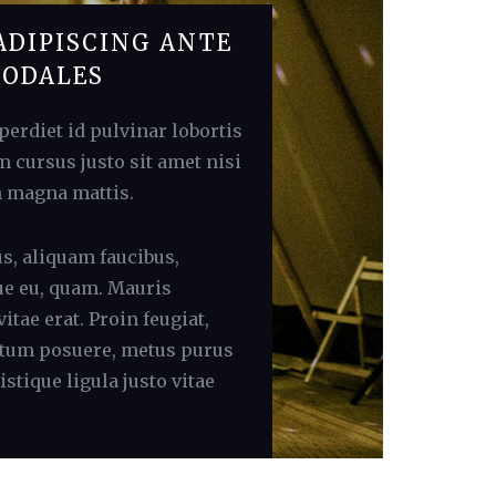
ADIPISCING ANTE
SODALES
erdiet id pulvinar lobortis
 cursus justo sit amet nisi
m magna mattis.
us, aliquam faucibus,
ue eu, quam. Mauris
itae erat. Proin feugiat,
tum posuere, metus purus
ristique ligula justo vitae