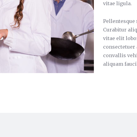
vitae ligula.
Pellentesque 
Curabitur ali
vitae elit lob
consectetuer 
convallis vehi
aliquam fauci