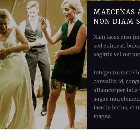
MAECENAS 
NON DIAM 
Nam lacus risu imp
sed enimesti bulum
sagittis vel rutru
Integer tortor tell
convallis id, cong
ullamcorper felis v
augue non elemen
iaculis lectus, et t
magna.