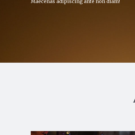
Maecenas adipiscing ante non diam!